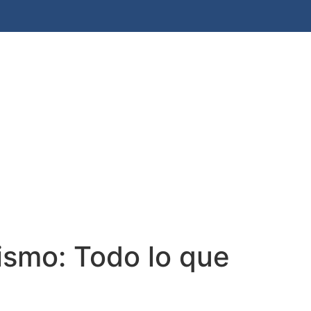
og
Galerías
Colaboradores
Faite Socio
rismo: Todo lo que