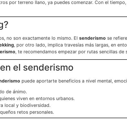
tros por terreno llano, ya puedes comenzar. Con el tiempo,
g?
s, no son exactamente lo mismo. El
senderismo
se refier
rekking
, por otro lado, implica travesías más largas, en en
derismo
, te recomendamos empezar por rutas sencillas de s
e en el senderismo
senderismo
puede aportarte beneficios a nivel mental, emocio
do de ánimo.
 quienes viven en entornos urbanos.
ra local y biodiversidad.
queños retos personales.