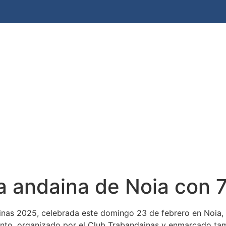
Andaina Porto do Son 2026
Calendario
Bl
la andaina de Noia con 
inas 2025, celebrada este domingo 23 de febrero en Noia, 
vento, organizado por el Club Trabandainas y enmarcado tam