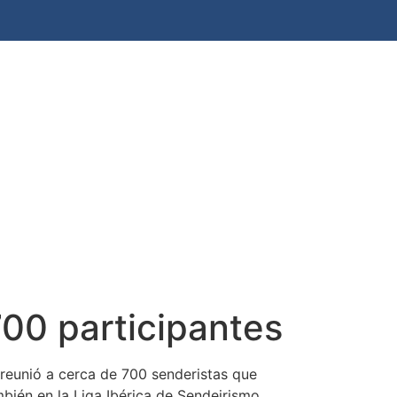
og
Galerías
Colaboradores
Faite Socio
700 participantes
reunió a cerca de 700 senderistas que
bién en la Liga Ibérica de Sendeirismo,