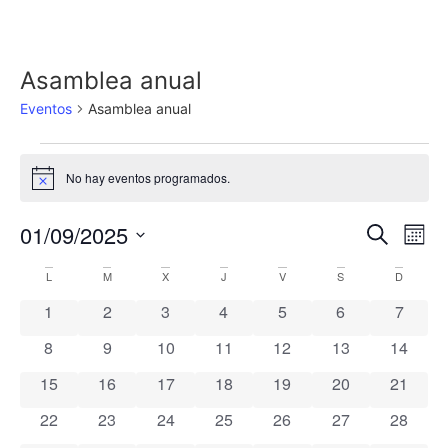
Asamblea anual
Eventos
Asamblea anual
No hay eventos programados.
Aviso
Nave
Na
01/09/2025
Buscar
Mes
Selecciona
de
de
la
Calendario
L
M
X
J
V
S
D
fecha.
vi
búsq
0 eventos
0 eventos
0 eventos
0 eventos
0 eventos
0 eventos
0 event
1
2
3
4
5
6
7
de
de
y
0 eventos
0 eventos
0 eventos
0 eventos
0 eventos
0 eventos
0 event
8
9
10
11
12
13
14
Eventos
Ev
vista
0 eventos
0 eventos
0 eventos
0 eventos
0 eventos
0 eventos
0 event
15
16
17
18
19
20
21
0 eventos
0 eventos
0 eventos
0 eventos
0 eventos
0 eventos
0 event
22
23
24
25
26
27
de
28