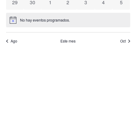
0 eventos
0 eventos
0 eventos
0 eventos
0 eventos
0 eventos
0 event
29
30
1
2
3
4
5
Even
No hay eventos programados.
Aviso
Ago
Este mes
Oct