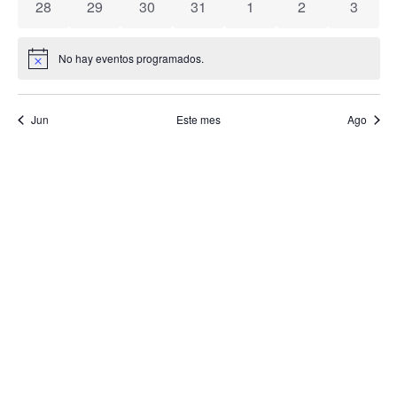
0 eventos
0 eventos
0 eventos
0 eventos
0 eventos
0 eventos
0 event
28
29
30
31
1
2
3
Even
No hay eventos programados.
Aviso
Jun
Este mes
Ago