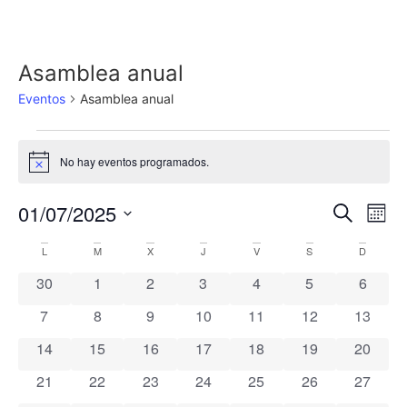
Asamblea anual
Eventos
Asamblea anual
No hay eventos programados.
Aviso
Nave
Na
01/07/2025
Buscar
Mes
Selecciona
de
de
la
Calendario
L
M
X
J
V
S
D
fecha.
vi
búsq
0 eventos
0 eventos
0 eventos
0 eventos
0 eventos
0 eventos
0 event
30
1
2
3
4
5
6
de
de
y
0 eventos
0 eventos
0 eventos
0 eventos
0 eventos
0 eventos
0 event
7
8
9
10
11
12
13
Eventos
Ev
vista
0 eventos
0 eventos
0 eventos
0 eventos
0 eventos
0 eventos
0 event
14
15
16
17
18
19
20
0 eventos
0 eventos
0 eventos
0 eventos
0 eventos
0 eventos
0 event
21
22
23
24
25
26
de
27