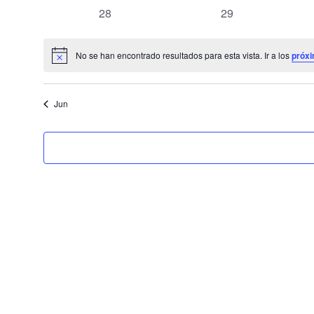
eventos
eventos
0
0
28
29
eventos
eventos
No se han encontrado resultados para esta vista. Ir a los
próxi
Aviso
Jun