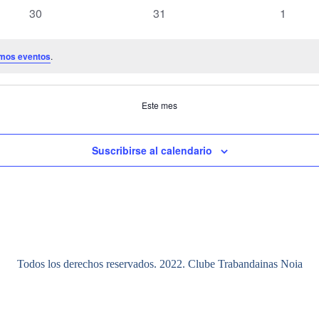
eventos
eventos
eventos
0
0
0
30
31
1
eventos
eventos
evento
mos eventos
.
Este mes
Suscribirse al calendario
Todos los derechos reservados. 2022. Clube Trabandainas Noia