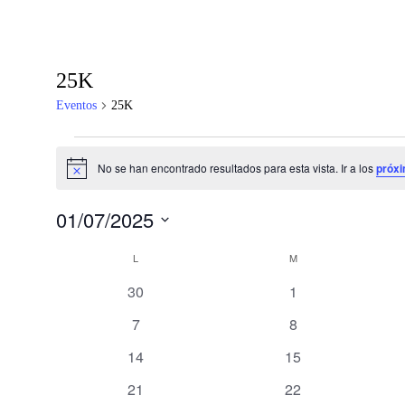
25K
Eventos
25K
No se han encontrado resultados para esta vista. Ir a los
próxi
Aviso
01/07/2025
Selecciona
Calendario
la
L
M
fecha.
de
0
0
30
1
Eventos
eventos
eventos
0
0
7
8
eventos
eventos
0
0
14
15
eventos
eventos
0
0
21
22